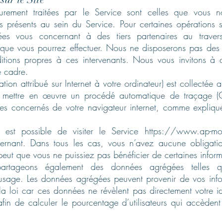
eurement traitées par le Service sont celles que vous n
res présents au sein du Service. Pour certaines opérations
s vous concernant à des tiers partenaires au travers
que vous pourrez effectuer. Nous ne disposerons pas des d
ditions propres à ces intervenants. Nous vous invitons à 
 cadre.
ation attribué sur Internet à votre ordinateur) est collecté
e mettre en œuvre un procédé automatique de traçage (
res concernés de votre navigateur internet, comme expliqu
 est possible de visiter le Service
https://www.ap-mot
ernant. Dans tous les cas, vous n’avez aucune obligatio
eut que vous ne puissiez pas bénéficier de certaines inform
 partageons également des données agrégées telles 
usage. Les données agrégées peuvent provenir de vos info
a loi car ces données ne révèlent pas directement votre i
afin de calculer le pourcentage d’utilisateurs qui accèdent