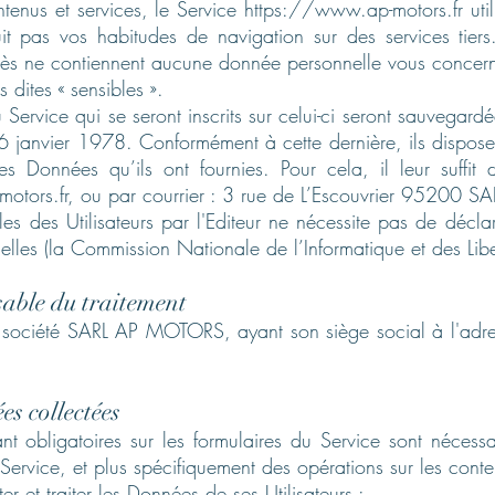
ntenus et services, le Service
https://www.ap-motors.fr
uti
it pas vos habitudes de navigation sur des services tiers
ès ne contiennent aucune donnée personnelle vous concern
dites « sensibles ».
Service qui se seront inscrits sur celui-ci seront sauvegard
u 6 janvier 1978. Conformément à cette dernière, ils disposen
des Données qu’ils ont fournies. Pour cela, il leur suffit
otors.fr
, ou par courrier : 3 rue de L’Escouvrier 95200 S
s des Utilisateurs par l'Editeur ne nécessite pas de déclar
lles (la Commission Nationale de l’Informatique et des Libe
nsable du traitement
a société SARL AP MOTORS, ayant son siège social à l'adres
es collectées
t obligatoires sur les formulaires du Service sont nécessa
Service, et plus spécifiquement des opérations sur les conte
er et traiter les Données de ses Utilisateurs :