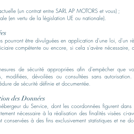
tractuelle (un contrat entre SARL AP MOTORS et vous) ;
le (en vertu de la législation UE ou nationale).
ées
 pourront être divulguées en application d'une loi, d'un r
iciaire compétente ou encore, si cela s'avère nécessaire, au
sures de sécurité appropriées afin d’empêcher que vos
ées, modifiées, dévoilées ou consultées sans autorisatio
édure de sécurité définie et documentée.
ation des Données
hébergeur du Service, dont les coordonnées figurent dans l
tement nécessaire à la réalisation des finalités visées ci-
t conservées à des fins exclusivement statistiques et ne d