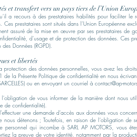
ités et transfert vers un pays tiers de l’Union Eur
a recours à des prestataires habilités pour faciliter le r
Ces prestataires sont situés dans l’Union Européenne excl
t assuré de la mise en œuvre par ses prestataires de ga
onfidentialité, d’usage et de protection des données. Ces p
on des Données (RGPD).
ues et libertés
a protection des données personnelles, vous avez les droit
1 de la Présente Politique de confidentialité en nous écriva
 SARCELLES) ou en envoyant un courriel à
contact@ap-motors
 l’obligation de vous informer de la manière dont nous uti
e de confidentialité).
it d’effectuer une demande d’accès aux données vous concer
nous détenons ; Toutefois, en raison de l’obligation de séc
ère personnel qui incombe à SARL AP MOTORS, vous ête
ortiez la preuve de votre identité, notamment par la produ