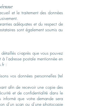
opéenne
ecueil et le traitement des données
usivement.
ranties adéquates et du respect de
restataires sont également soumis au
s détaillés ci-après que vous pouvez
nt à l’adresse postale mentionnée en
.fr
:
lisons vos données personnelles (tel
nant afin de recevoir une copie des
urité et de confidentialité dans le
s informé que votre demande sera
ction d’un scan ou d’une photocopie