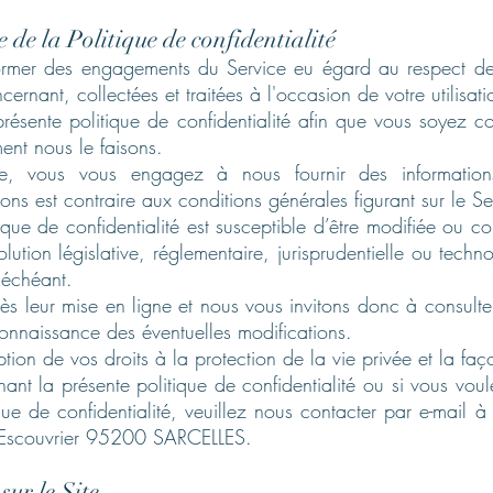
e de la Politique de confidentialité
former des engagements du Service eu égard au respect de v
rnant, collectées et traitées à l'occasion de votre utilisati
 présente politique de confidentialité afin que vous soyez c
ent nous le faisons.
ce, vous vous engagez à nous fournir des information
ns est contraire aux conditions générales figurant sur le Se
tique de confidentialité est susceptible d’être modifiée o
ution législative, réglementaire, jurisprudentielle ou tech
 échéant.
 leur mise en ligne et nous vous invitons donc à consulter
connaissance des éventuelles modifications.
tion de vos droits à la protection de la vie privée et la faç
nt la présente politique de confidentialité ou si vous voule
que de confidentialité, veuillez nous contacter par e-mail à
 L’Escouvrier 95200 SARCELLES.
sur le Site