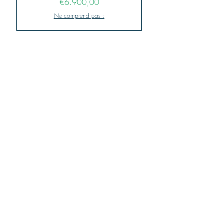
Fiyat
€6.900,00
Ne comprend pas :