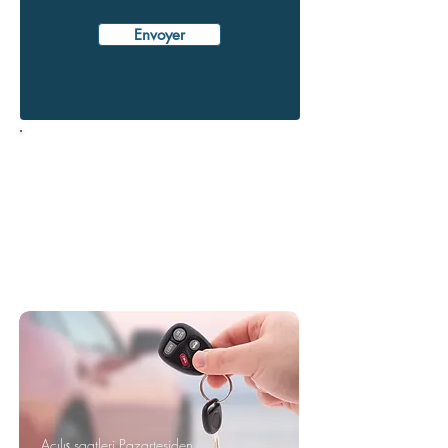
Envoyer
Horaires d'ouverture
Du Lundi au Vendredi
9h00 à 12h30 et de 14h00 à 18h30
Le Samedi
9h00 à 14h00
09 84 58 98 32 - 07 71 79
30 91
Açılış saatleri Pazartesiden