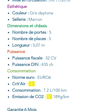
Mise en circulation :
09/11/2018
Esthétique
Couleur :
Gris daytona
Sellerie :
Marron
Dimensions et châssis
Nombre de portes
: 5
Nombre de places
: 5
Longueur :
5,07 m
Puissance
Puissance fiscale
: 32 CV
Puissance DIN :
435 ch
Consommation
Norme euro
: EURO6
Crit'Air
:
2
Consommation
: 7.2 L/100 km
Emission de CO2
:
E
189g/km
Garantie 6 Mois