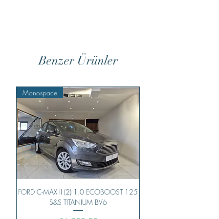
Benzer Ürünler
Monospace
Monospace
FORD C-MAX II (2) 1.0 ECOBOOST 125
FORD C-MAX II (2) 1.5
S&S TITANIUM BV6