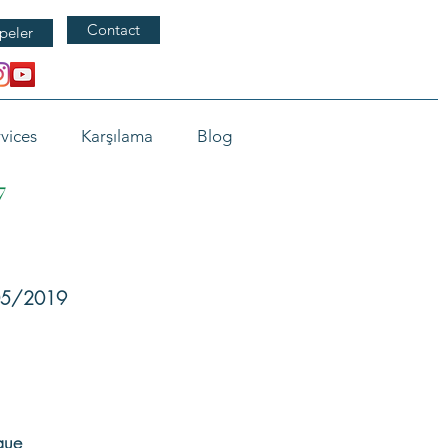
Contact
peler
vices
Karşılama
Blog
7
/05/2019
que