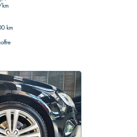
g/km
00 km
offre