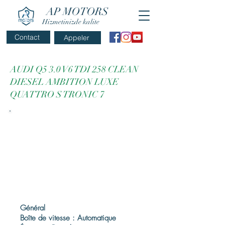
AP MOTORS
Hizmetinizde kalite
Contact
Appeler
AUDI Q5 3.0 V6 TDI 258 CLEAN
DIESEL AMBITION LUXE
QUATTRO S TRONIC 7
Général
Boîte de vitesse : Automatique