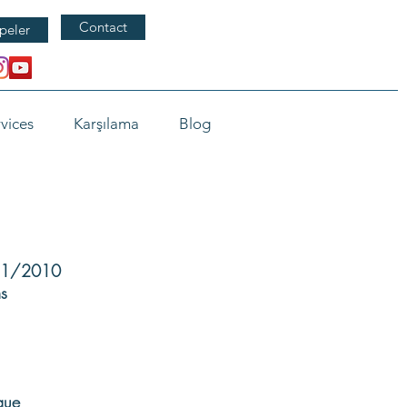
Contact
peler
vices
Karşılama
Blog
/11/2010
s
que