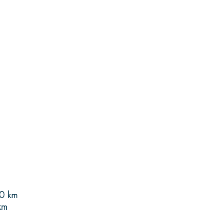
00 km
km