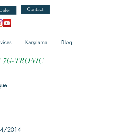
Contact
peler
vices
Karşılama
Blog
N 7G-TRONIC
que
/04/2014