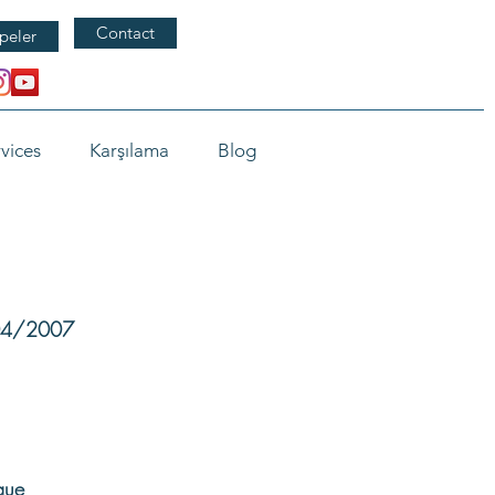
Contact
peler
vices
Karşılama
Blog
/04/2007
que