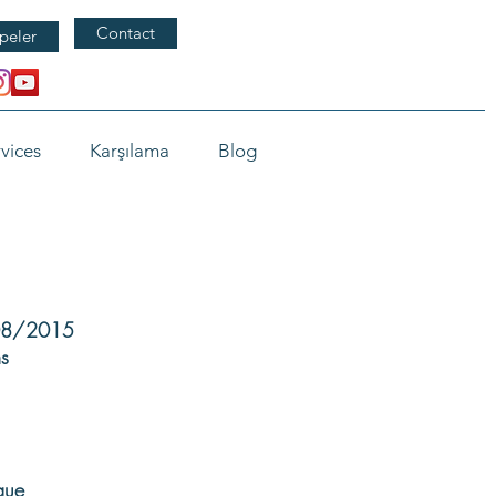
Contact
peler
vices
Karşılama
Blog
/08/2015
s
que