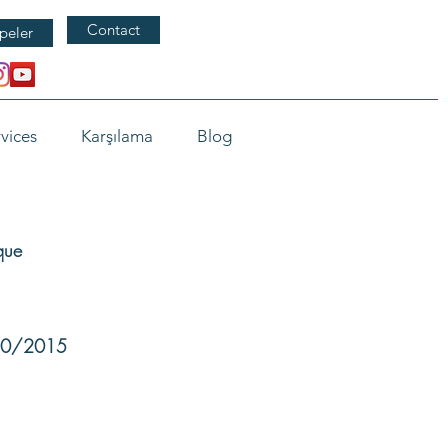
Contact
peler
vices
Karşılama
Blog
que
/10/2015