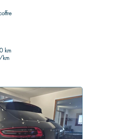
offre
00 km
g/km