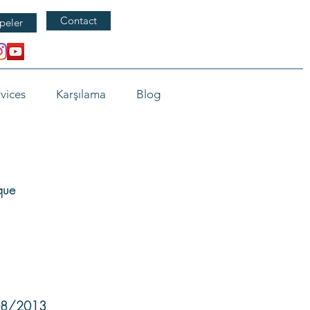
Contact
peler
vices
Karşılama
Blog
que
/08/2013