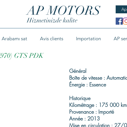
AP MOTORS
Ap
Hizmetinizde kalite
Arabamı sat
Avis clients
Importation
AP ser
70) GTS PDK
Général
Boîte de vitesse : Automati
Énergie : Essence
Historique
Kilométrage : 175 000 km
Provenance : Importé
Année : 2013
Mise en circulation : 27