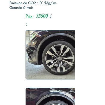
Emission de CO2 : D153g/km
Garantie 6 mois
Prix
33900
€
: