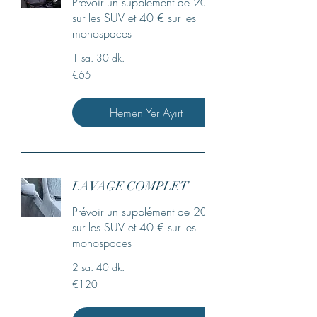
Prévoir un supplément de 20 €
sur les SUV et 40 € sur les
monospaces
1 sa. 30 dk.
€65
€65
Euro
Hemen Yer Ayırt
LAVAGE COMPLET
Prévoir un supplément de 20 €
sur les SUV et 40 € sur les
monospaces
2 sa. 40 dk.
€120
€120
Euro