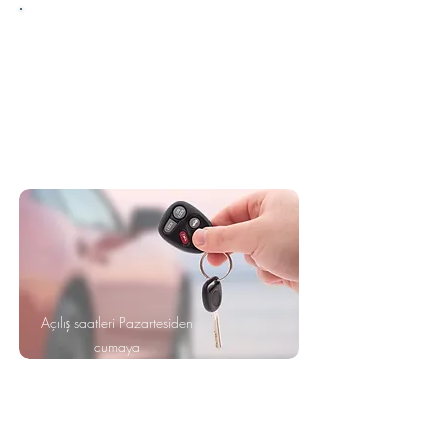
Horaires d'ouverture
Du Lundi au Vendredi
9h00 à 12h30 et de 14h00 à 18h30
Le Samedi
9h00 à 14h00
09 84 58 98 32 - 07 71 79
30 91
Açılış saatleri Pazartesiden
cumaya
09: 00-12: 30 ve 14: 00-18:
30
Cumartesi 09:00 - 14:00